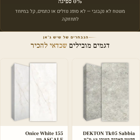
0% ספיגה
משטח לא נקבובי — לא סופג נוזלים או כתמים, קל במיוחד
לתחזוקה.
הנבחרים של שיש ג'אן
דגמים מובילים
שכדאי להכיר
Onice White 155
DEKTON Tk05 Sabbia
דקטון סאביה בעובי 12 מ"מ
ASCALE מט