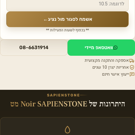
אשמח לסגור מול נציג
←
** בכפוף לשעות הפעילות **
וואטסאפ מיידי
08-6631914
אספקה והתקנה מקצועית
אחריות יצרן 10 שנים
ייעוץ אישי חינם
SAPIENSTONE
היתרונות של
Noir SAPIENSTONE מט