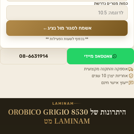
כמות מטרים נדרשת
אשמח לסגור מול נציג
←
** בכפוף לשעות הפעילות **
וואטסאפ מיידי
08-6631914
אספקה והתקנה מקצועית
אחריות יצרן 10 שנים
ייעוץ אישי חינם
LAMINAM
היתרונות של
OROBICO GRIGIO 8530
LAMINAM מט