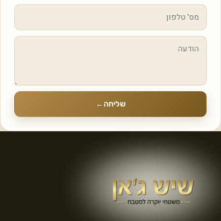
שליחה
←