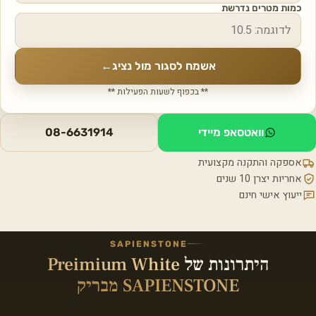
כמות מטרים נדרשת
אשמח לסגור מול נציג
←
** בכפוף לשעות הפעילות **
וואטסאפ מיידי
08-6631914
אספקה והתקנה מקצועית
אחריות יצרן 10 שנים
ייעוץ אישי חינם
SAPIENSTONE
היתרונות של
Preimium White
SAPIENSTONE מבריק