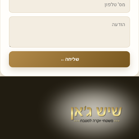
שליחה
←