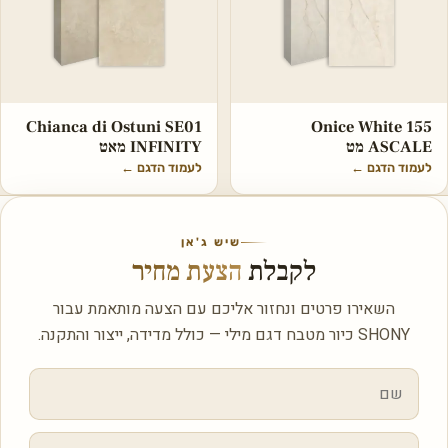
Chianca di Ostuni SE01
Onice White 155
ASCALE מט
INFINITY מאט
לעמוד הדגם
←
לעמוד הדגם
←
שיש ג'אן
לקבלת
הצעת מחיר
השאירו פרטים ונחזור אליכם עם הצעה מותאמת עבור
SHONY כיור מטבח דגם מילי — כולל מדידה, ייצור והתקנה.