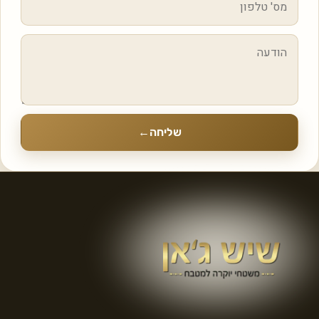
שליחה
←