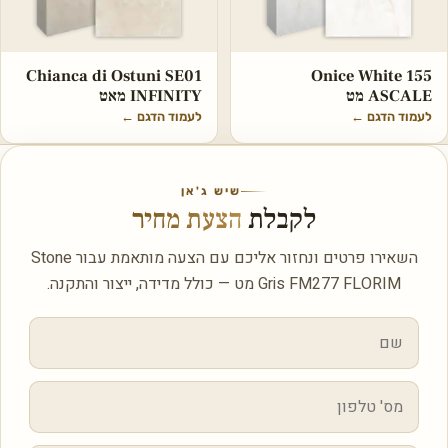
Chianca di Ostuni SE01
Onice White 155
ASCALE מט
INFINITY מאט
לעמוד הדגם
←
לעמוד הדגם
←
שיש ג'אן
לקבלת
הצעת מחיר
השאירו פרטים ונחזור אליכם עם הצעה מותאמת עבור Stone
Gris FM277 FLORIM מט — כולל מדידה, ייצור והתקנה.