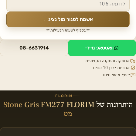
אשמח לסגור מול נציג
←
** בכפוף לשעות הפעילות **
וואטסאפ מיידי
08-6631914
אספקה והתקנה מקצועית
אחריות יצרן 10 שנים
ייעוץ אישי חינם
FLORIM
היתרונות של
Stone Gris FM277 FLORIM
מט