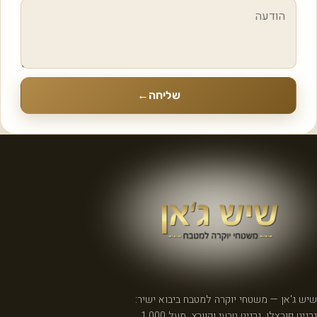
שליחה
←
שיש ג'אן — משטחי יוקרה למטבח ביבוא ישיר:
גרניט פורצלן, גרניט טבעי וקוורץ. מעל 1,000