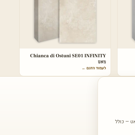
Chianca di Ostuni SE01 INFINITY
מאט
לעמוד הדגם
←
ר אליכם עם הצעה מותאמת עבור Terazzo Black MA04 INFINITY מאט — כולל