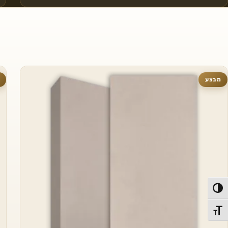
מבצע
פעל/כבה ניגודיות גבוהה
תג גודל גופן