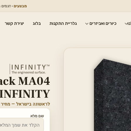
מבצעים
· דגמים נבחרים ב
ו
כיורים ואביזרים
גלריית התקנות
בלוג
יצירת קשר
lack MA04
INFINITY מאט
לראשונה בישראל — מחיר 
שם מלא