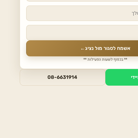
אשמח לסגור מול נציג
←
** בכפוף לשעות הפעילות **
ידי
08-6631914