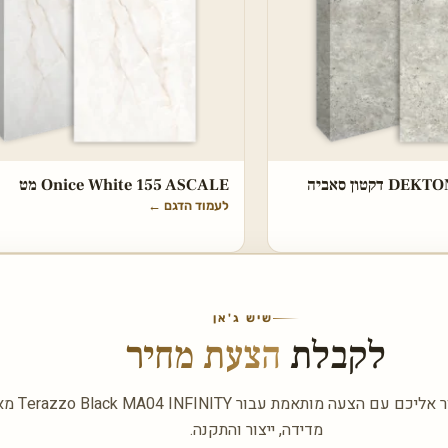
DEKTON Tk05 Sabbia דקטון סאביה
Onice White 155 ASCALE מט
לעמוד הדגם
←
שיש ג'אן
לקבלת
הצעת מחיר
השאירו פרטים ונחזו
מדידה, ייצור והתקנה.