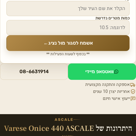
כמות מטרים נדרשת
אשמח לסגור מול נציג
←
** בכפוף לשעות הפעילות **
וואטסאפ מיידי
08-6631914
אספקה והתקנה מקצועית
אחריות יצרן 10 שנים
ייעוץ אישי חינם
ASCALE
היתרונות של
Varese Onice 440 ASCALE