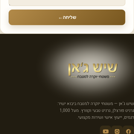
שליחה
←
שיש ג'אן — משטחי יוקרה למטבח ביבוא ישיר:
גרניט פורצלן, גרניט טבעי וקוורץ. מעל 1,000
דגמים, ייעוץ אישי ושירות מקצועי.