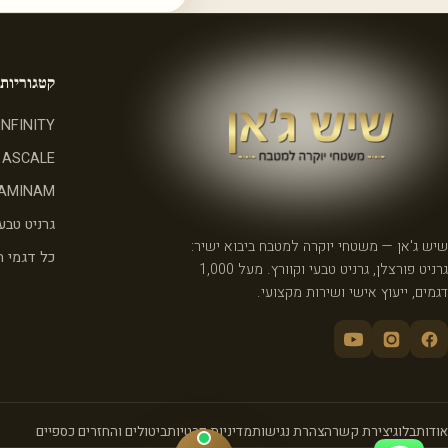
קטגוריות
INFINITY
ASCALE
AMINAM
גרניט טבעי
שיש ג'אן — משטחי יוקרה למטבח ביבוא ישיר:
כל דגמי 
גרניט פורצלן, גרניט טבעי וקוורץ. מעל 1,000
דגמים, ייעוץ אישי ושירות מקצועי.
אודות
בלוג
יצירת קשר
הצהרת נגישות
מדיניות פרטיות
ביטולים והחזרים כספיים