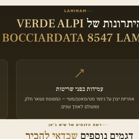
LAMINAM
יתרונות של
VERDE ALPI
BOCCIARDATA 8547 L מט
עמידות בפני שריטות
אחריות יצרן על גימור מט/סאטן/משי — המשטח נשאר חלק
ומושלם לאורך שנים.
רשת הדגמים של שיש ג'אן
דגמים נוספים
שכדאי להכיר