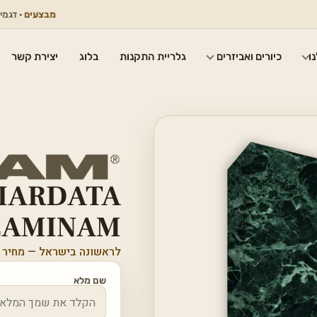
מבצעים
· דגמים נבחר
ו
כיורים ואביזרים
גלריית התקנות
בלוג
יצירת קשר
CIARDATA
8547 INAM
לראשונה בישראל — מחיר 
שם מלא