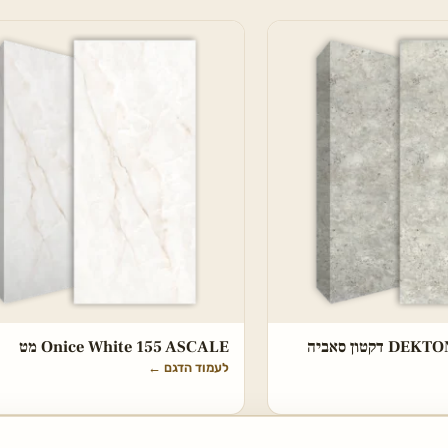
DEKTON Tk05 Sabbia דקטון סאביה
Onice White 155 ASCALE מט
לעמוד הדגם
←