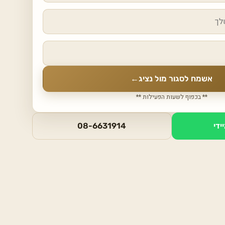
אשמח לסגור מול נציג
←
** בכפוף לשעות הפעילות **
ידי
08-6631914