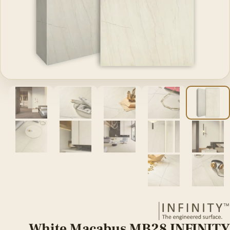
White Macabus MB28 INFINITY