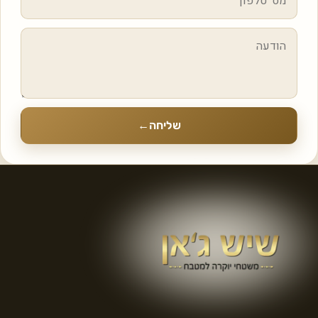
שליחה
←