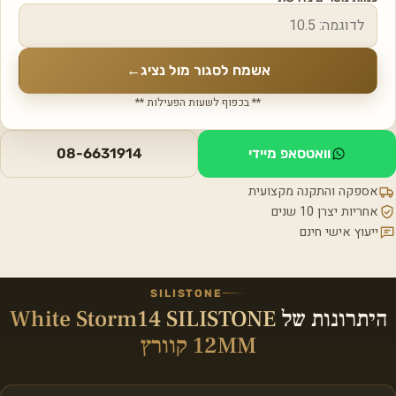
אשמח לסגור מול נציג
←
** בכפוף לשעות הפעילות **
וואטסאפ מיידי
08-6631914
אספקה והתקנה מקצועית
אחריות יצרן 10 שנים
ייעוץ אישי חינם
SILISTONE
היתרונות של
White Storm14 SILISTONE
12MM קוורץ