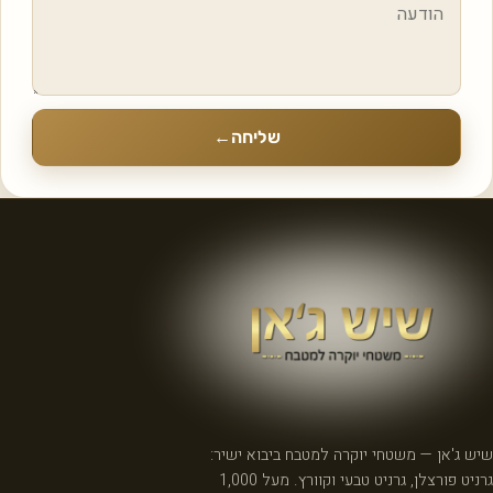
שליחה
←
שיש ג'אן — משטחי יוקרה למטבח ביבוא ישיר:
גרניט פורצלן, גרניט טבעי וקוורץ. מעל 1,000