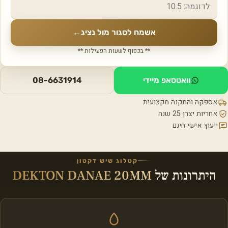
אשמח לסגור מול נציג
←
** בכפוף לשעות הפעילות **
וואטסאפ מיידי
08-6631914
אספקה והתקנה מקצועית
אחריות יצרן 25 שנה
ייעוץ אישי חינם
קטלוג שיש דקטון
היתרונות של
DEKTON DANAE 20MM