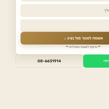
אשמח לסגור מול נציג
←
** בכפוף לשעות הפעילות **
ידי
08-6631914