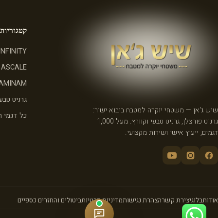
קטגוריות
INFINITY
ASCALE
AMINAM
גרניט טבעי
שיש ג'אן — משטחי יוקרה למטבח ביבוא ישיר:
כל דגמי 
גרניט פורצלן, גרניט טבעי וקוורץ. מעל 1,000
דגמים, ייעוץ אישי ושירות מקצועי.
אודות
בלוג
יצירת קשר
הצהרת נגישות
מדיניות פרטיות
ביטולים והחזרים כספיים