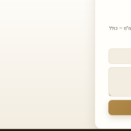
ו פרטים ונחזור אליכם עם הצעה מותאמת עבור DEKTON REM דקטון ראם בעובי 20 מ"מ — כולל