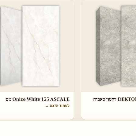
DEKTON Tk05 Sabbia דקטון סאביה
Onice White 155 ASCALE מט
לעמוד הדגם
←