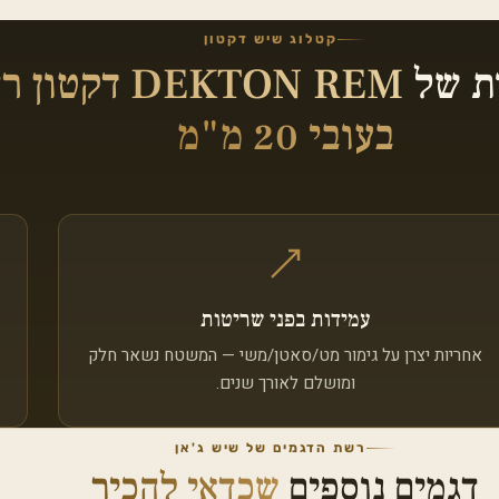
קטלוג שיש דקטון
ות של
DEKTON REM דקטון
בעובי 20 מ"מ
עמידות בפני שריטות
אחריות יצרן על גימור מט/סאטן/משי — המשטח נשאר חלק
ומושלם לאורך שנים.
רשת הדגמים של שיש ג'אן
דגמים נוספים
שכדאי להכיר