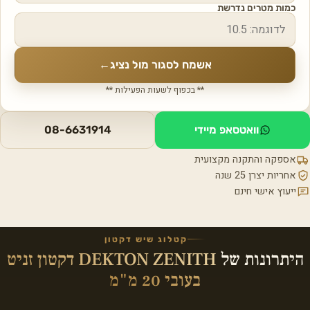
כמות מטרים נדרשת
אשמח לסגור מול נציג
←
** בכפוף לשעות הפעילות **
וואטסאפ מיידי
08-6631914
אספקה והתקנה מקצועית
אחריות יצרן 25 שנה
ייעוץ אישי חינם
קטלוג שיש דקטון
היתרונות של
DEKTON ZENITH דקטון זניט
בעובי 20 מ"מ