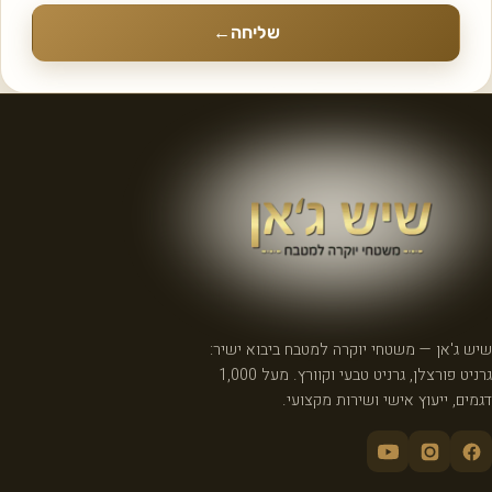
שליחה
←
שיש ג'אן — משטחי יוקרה למטבח ביבוא ישיר:
גרניט פורצלן, גרניט טבעי וקוורץ. מעל 1,000
דגמים, ייעוץ אישי ושירות מקצועי.