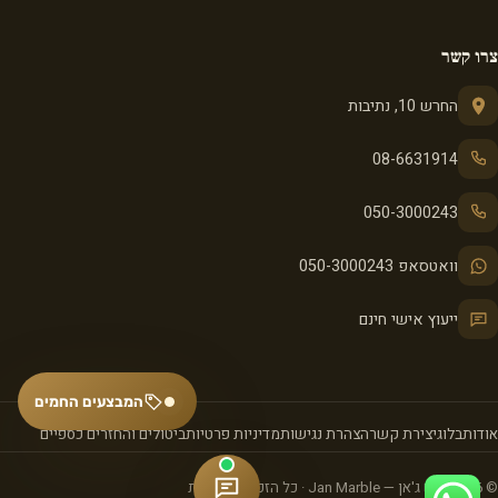
צרו קשר
החרש 10, נתיבות
08-6631914
050-3000243
וואטסאפ 050-3000243
ייעוץ אישי חינם
המבצעים החמים
אודות
בלוג
יצירת קשר
הצהרת נגישות
מדיניות פרטיות
ביטולים והחזרים כספיים
© 2026 שיש ג'אן — Jan Marble · כל הזכויות שמורות