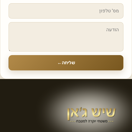
שליחה
←