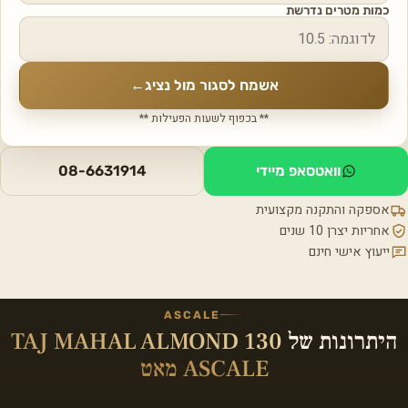
כמות מטרים נדרשת
אשמח לסגור מול נציג
←
** בכפוף לשעות הפעילות **
וואטסאפ מיידי
08-6631914
אספקה והתקנה מקצועית
אחריות יצרן 10 שנים
ייעוץ אישי חינם
ASCALE
היתרונות של
TAJ MAHAL ALMOND 130
ASCALE מאט