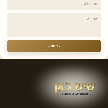
שליחה
←