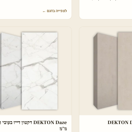
לצפייה בדגם
←
DEKTON 
TON Daze
מ"מ