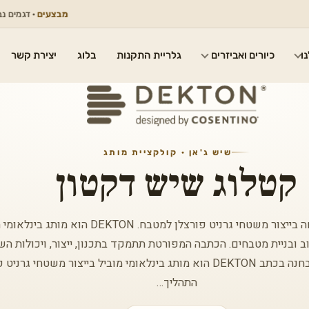
מבצעים
· דגמים נבחרים במח
ו
כיורים ואביזרים
גלריית התקנות
בלוג
יצירת קשר
שיש ג'אן · קולקציית מותג
קטלוג שיש דקטון
שיש דקטון, מותג המתמחה בייצור משטחי גרניט פורצלן למטבח
ב ובניית מטבחים. הכתבה המפורטת תתמקד בתכנון, ייצור, ויכולות הש
DEKTON. 1. דקטון – הבחנה בכתב DEKTON הוא מותג בינלאומי מוביל בייצור משטח
התהליך…